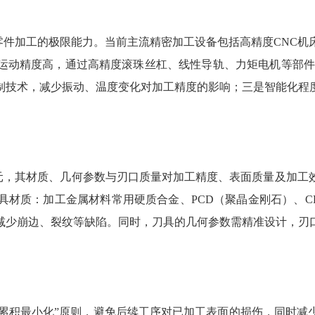
零件加工的极限能力。当前主流精密加工设备包括高精度CNC机
动精度高，通过高精度滚珠丝杠、线性导轨、力矩电机等部件，实
制技术，减少振动、温度变化对加工精度的影响；三是智能化程
元，其材质、几何参数与刃口质量对加工精度、表面质量及加工
具材质：加工金属材料常用硬质合金、PCD（聚晶金刚石）、C
减少崩边、裂纹等缺陷。同时，刀具的几何参数需精准设计，刃
差累积最小化”原则，避免后续工序对已加工表面的损伤，同时减